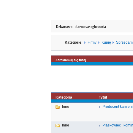
Dekarstwo - darmowe ogłoszenia
Kategorie:
Firmy
Kupię
Sprzedam
Zareklamuj się tutaj
Kategoria
Tytuł
Inne
Producent kamieni
Inne
Piaskowiec i komin